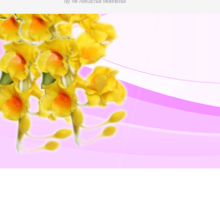
by Mr.Aekachai Muenkhat