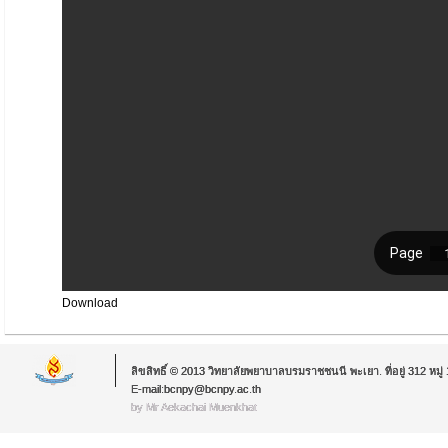
Download
ลิขสิทธิ์ © 2013 วิทยาลัยพยาบาลบรมราชชนนี พะเยา. ที่อยู่ 312 หม
E-mail:bcnpy@bcnpy.ac.th
by Mr.Aekachai Muenkhat