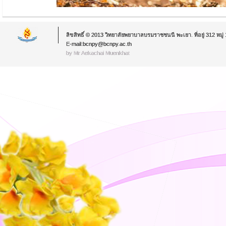
ลิขสิทธิ์ © 2013 วิทยาลัยพยาบาลบรมราชชนนี พะเยา. ที่อยู่ 312 หม
E-mail:bcnpy@bcnpy.ac.th
by Mr.Aekachai Muenkhat