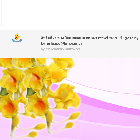
ลิขสิทธิ์ © 2013 วิทยาลัยพยาบาลบรมราชชนนี พะเยา. ที่อยู่ 312 หม
E-mail:bcnpy@bcnpy.ac.th
by Mr.Aekachai Muenkhat