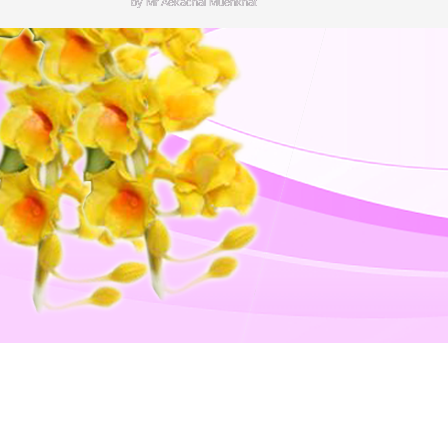
by Mr.Aekachai Muenkhat