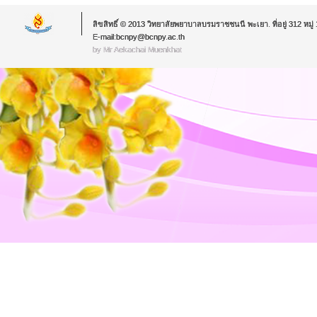
ลิขสิทธิ์ © 2013 วิทยาลัยพยาบาลบรมราชชนนี พะเยา. ที่อยู่ 312 หม
E-mail:bcnpy@bcnpy.ac.th
by Mr.Aekachai Muenkhat