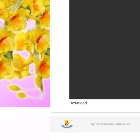
Download
by Mr.Aekachai Muenkhat