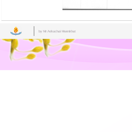
by Mr.Aekachai Muenkhat