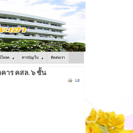
์โหลด
สารบัญเว็บ
ติดต่อเรา
าร คสล. ๖ ชั้น