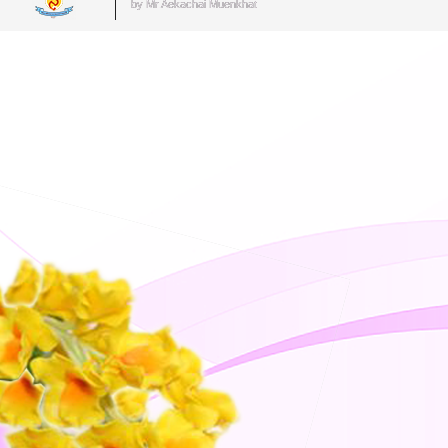
by Mr.Aekachai Muenkhat