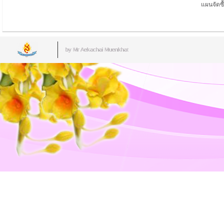
แผนจัดซ
by Mr.Aekachai Muenkhat