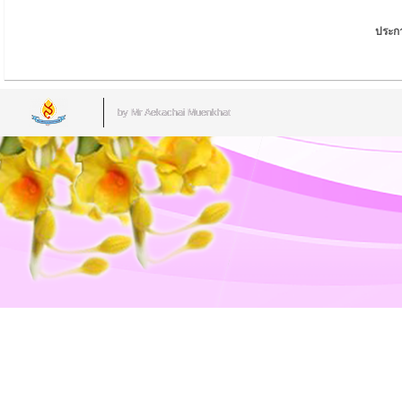
ประก
by Mr.Aekachai Muenkhat