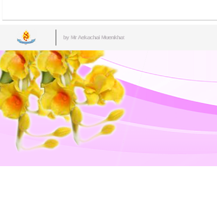
by Mr.Aekachai Muenkhat