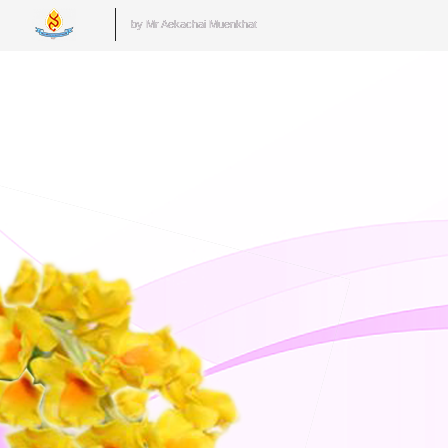
by Mr.Aekachai Muenkhat