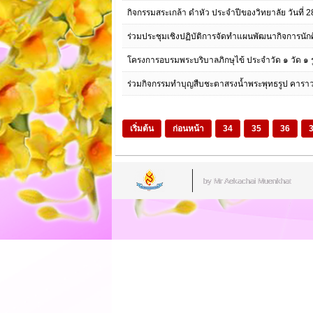
กิจกรรมสระเกล้า ดำหัว ประจำปีของวิทยาลัย วันที่
ร่วมประชุมเชิงปฏิบัติการจัดทำแผนพัฒนากิจการนักศ
โครงการอบรมพระบริบาลภิกษุไข้ ประจำวัด ๑ วัด ๑ รู
ร่วมกิจกรรมทำบุญสืบชะตาสรงน้ำพระพุทธรูป คาราวะ
เริ่มต้น
ก่อนหน้า
34
35
36
by Mr.Aekachai Muenkhat