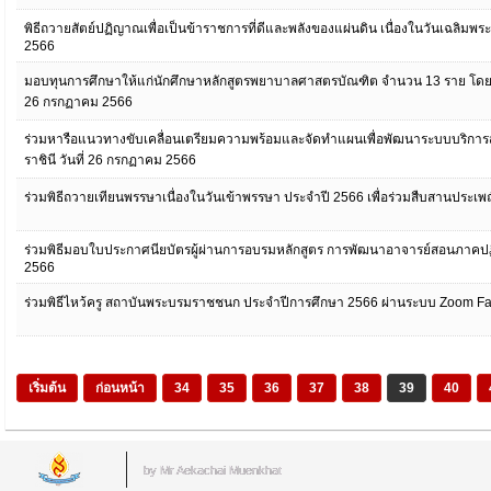
พิธีถวายสัตย์ปฏิญาณเพื่อเป็นข้าราชการที่ดีและพลังของแผ่นดิน เนื่องในวันเฉลิมพ
2566
มอบทุนการศึกษาให้แก่นักศึกษาหลักสูตรพยาบาลศาสตรบัณฑิต จำนวน 13 ราย โดยได้
26 กรกฏาคม 2566
ร่วมหารือแนวทางขับเคลื่อนเตรียมความพร้อมและจัดทำแผนเพื่อพัฒนาระบบบริการส
ราชินี วันที่ 26 กรกฏาคม 2566
ร่วมพิธีถวายเทียนพรรษาเนื่องในวันเข้าพรรษา ประจำปี 2566 เพื่อร่วมสืบสานประเ
ร่วมพิธีมอบใบประกาศนียบัตรผู้ผ่านการอบรมหลักสูตร การพัฒนาอาจารย์สอนภาคปฏ
2566
ร่วมพิธีไหว้ครู สถาบันพระบรมราชชนก ประจำปีการศึกษา 2566 ผ่านระบบ Zoom Fa
เริ่มต้น
ก่อนหน้า
34
35
36
37
38
39
40
by Mr.Aekachai Muenkhat