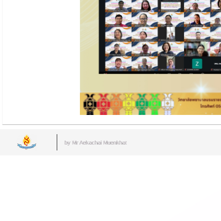
by Mr.Aekachai Muenkhat