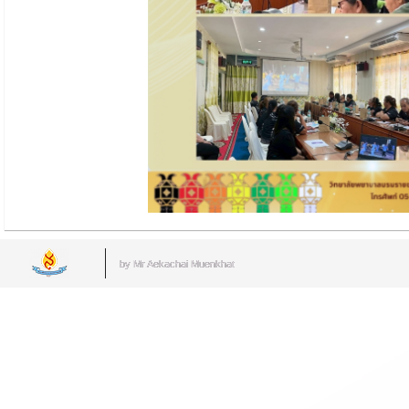
by Mr.Aekachai Muenkhat