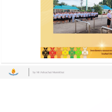
by Mr.Aekachai Muenkhat