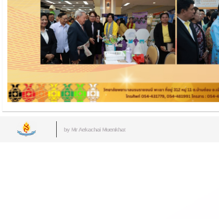
by Mr.Aekachai Muenkhat