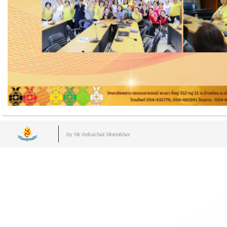
by Mr.Aekachai Muenkhat