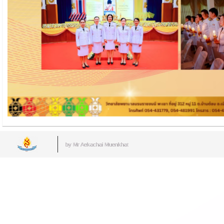
by Mr.Aekachai Muenkhat