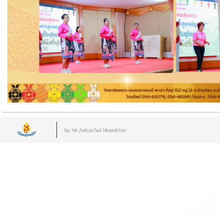
by Mr.Aekachai Muenkhat