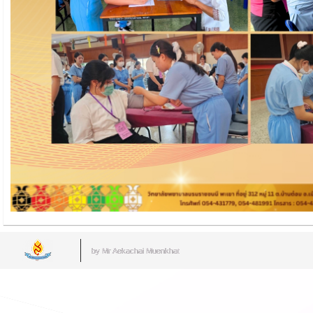
by Mr.Aekachai Muenkhat