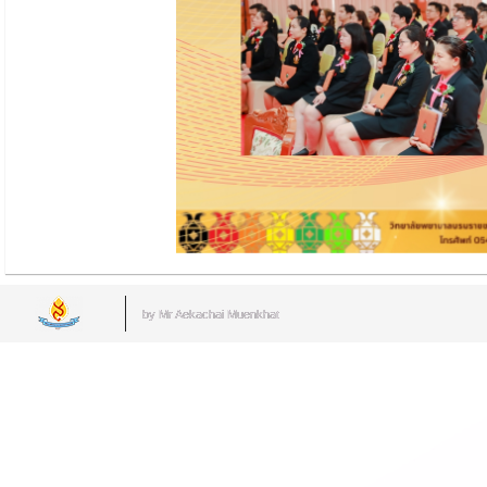
by Mr.Aekachai Muenkhat