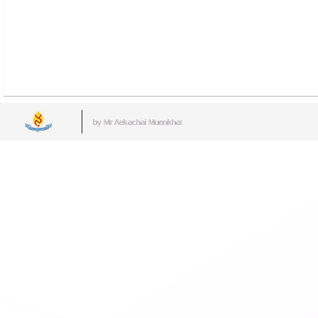
by Mr.Aekachai Muenkhat