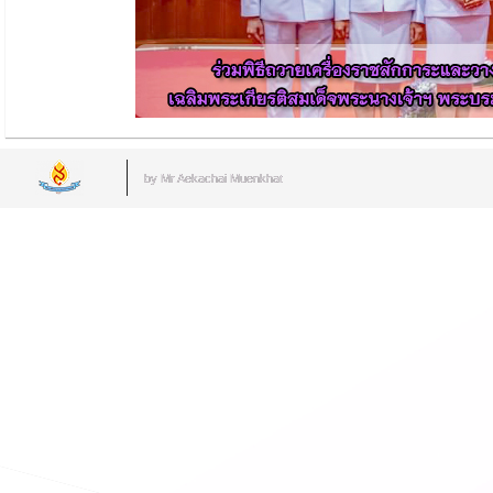
by Mr.Aekachai Muenkhat