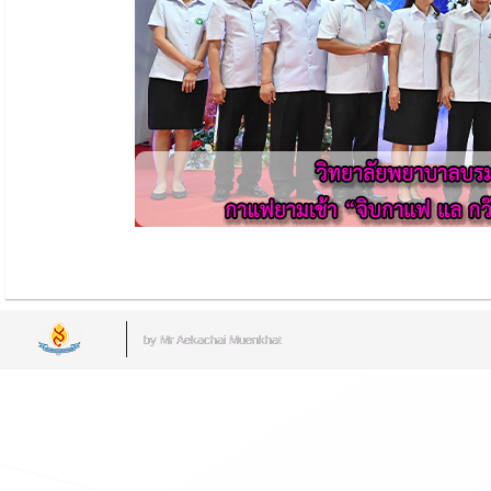
by Mr.Aekachai Muenkhat