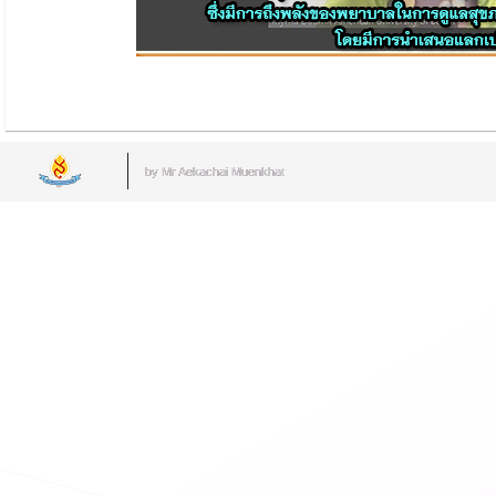
by Mr.Aekachai Muenkhat