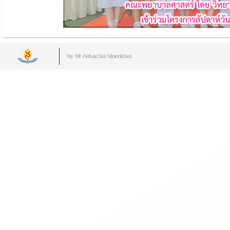
by Mr.Aekachai Muenkhat