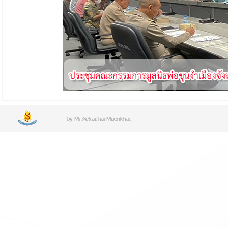
by Mr.Aekachai Muenkhat