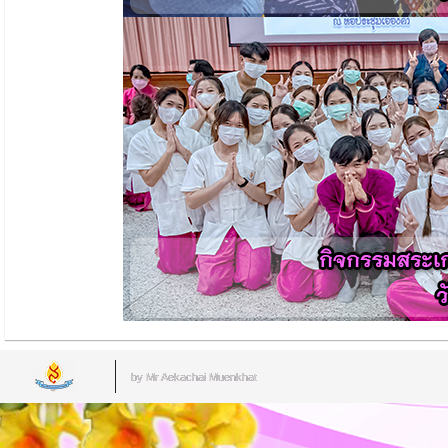
by Mr.Aekachai Muenkhat