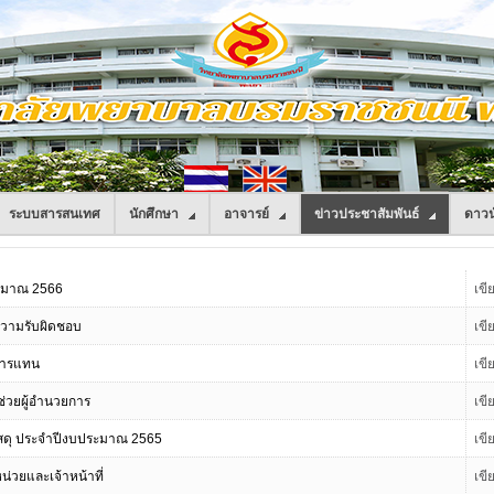
ระบบสารสนเทศ
นักศึกษา
อาจารย์
ข่าวประชาสัมพันธ์
ดาวน
ระมาณ 2566
เข
่ความรับผิดชอบ
เข
ชการแทน
เข
ู้ช่วยผู้อำนวยการ
เข
ัสดุ ประจำปีงบประมาณ 2565
เข
หน่วยและเจ้าหน้าที่
เข