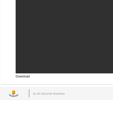
Download
by Mr.Aekachai Muenkhat