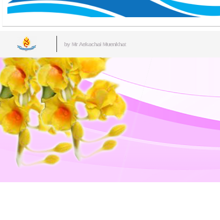
by Mr.Aekachai Muenkhat