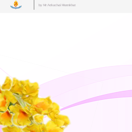
by Mr.Aekachai Muenkhat