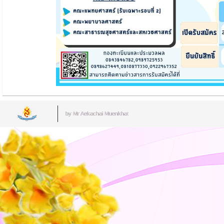
by Mr.Aekachai Muenkhat