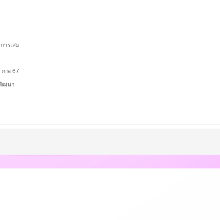
งการเสม
 ก.พ.67
าพัฒนา