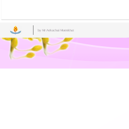
by Mr.Aekachai Muenkhat