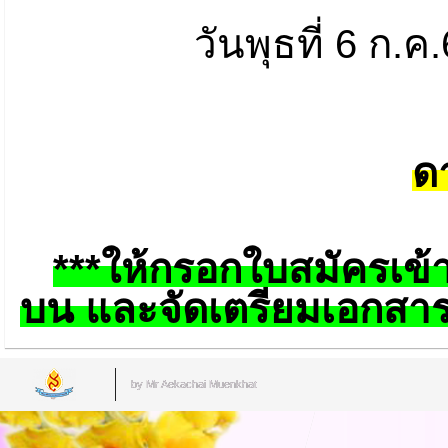
วันพุธที่ 6 ก.
ด
***ให้กรอกใบสมัครเข้
บน
และจัดเตรียมเอกสาร
by Mr.Aekachai Muenkhat