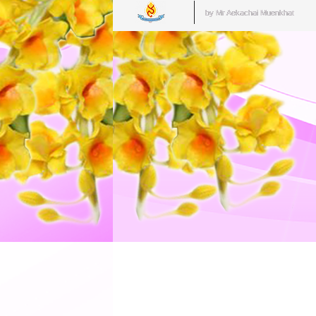
by Mr.Aekachai Muenkhat