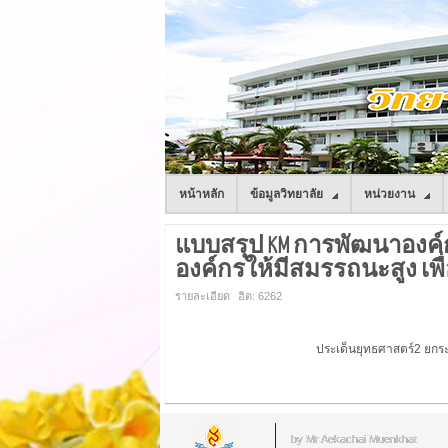
หน้าหลัก
ข้อมูลวิทยาลัย
หน่วยงาน
แบบสรุป KM การพัฒนาองค
องค์กรให้มีสมรรถนะสูง เ
รายละเอียด
ฮิต: 6262
ประเด็นยุทธศาสตร์
2
ยกระ
by Mr.Aekachai Muenkhat