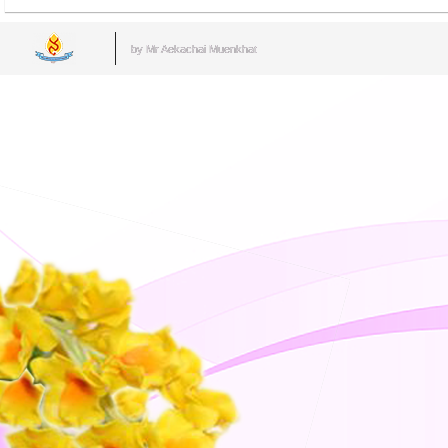
by Mr.Aekachai Muenkhat