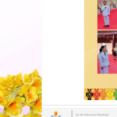
by Mr.Aekachai Muenkhat