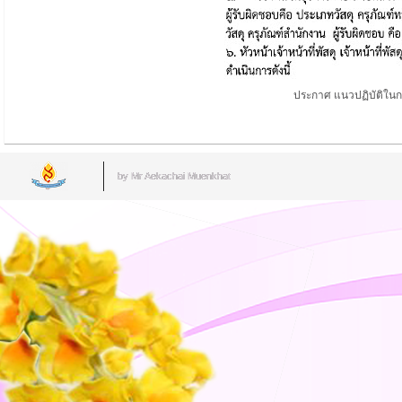
ประกาศ แนวปฏิบัติในกา
by Mr.Aekachai Muenkhat