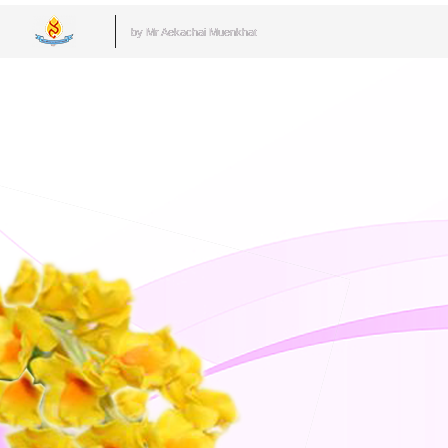
by Mr.Aekachai Muenkhat