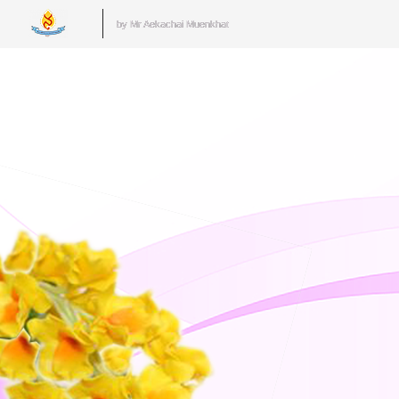
by Mr.Aekachai Muenkhat