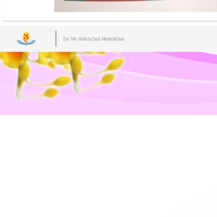
by Mr.Aekachai Muenkhat