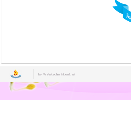
by Mr.Aekachai Muenkhat