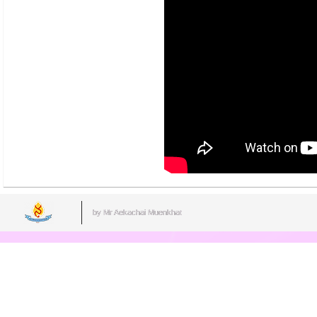
by Mr.Aekachai Muenkhat